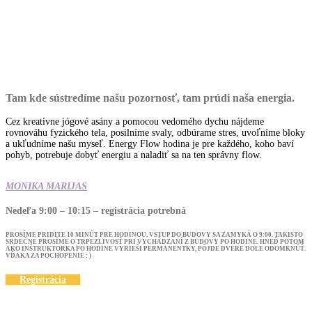
Tam kde sústredíme našu pozornosť, tam prúdi naša energia.
Cez kreatívne jógové asány a pomocou vedomého dychu nájdeme
rovnováhu fyzického tela, posilníme svaly, odbúrame stres, uvoľníme bloky
a ukľudníme našu myseľ. Energy Flow hodina je pre každého, koho baví
pohyb, potrebuje dobyť energiu a naladiť sa na ten správny flow.
MONIKA MARIJAS
Nedeľa 9:00 – 10:15 – registrácia potrebná
PROSÍME PRIDITE 10 MINÚT PRE HODINOU. VSTUP DO BUDOVY SA ZAMYKÁ O 9:00. TAKISTO
SRDEČNE PROSÍME O TRPEZLIVOSŤ PRI VYCHÁDZANÍ Z BUDOVY PO HODINE. HNEĎ POTOM
AKO INŠTRUKTORKA PO HODINE VYRIEŠI PERMANENTKY, PÔJDE DVERE DOLE ODOMKNÚŤ.
VĎAKA ZA POCHOPENIE : )
Registrácia