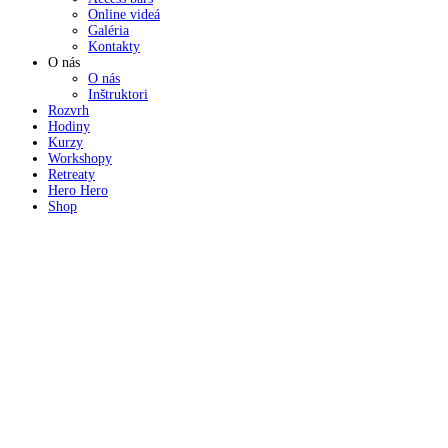
Online videá
Galéria
Kontakty
O nás
O nás
Inštruktori
Rozvrh
Hodiny
Kurzy
Workshopy
Retreaty
Hero Hero
Shop
ENERGY FLOW YOGA