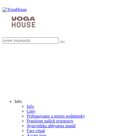
Info
Info
Ceny
Prihlasovanie a storno podmienky
Prenájom našich priestorov
Ayurvédska abhyanga masáž
Face ritual
Access bars