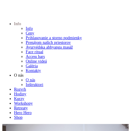
Info
Info
Ceny
Prihlasovanie a storno podmienky
Prenájom našich priestorov
Ayurvédska abhyanga masáž
Face ritual
Access bars
Online videá
Galéria
Kontakty
O nás
O nás
Inštruktori
Rozvrh
Hodiny
Kurzy
Workshopy
Retreaty
Hero Hero
Shop