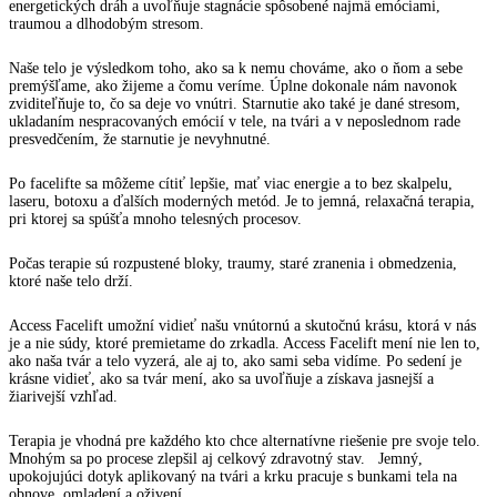
energetických dráh a uvoľňuje stagnácie spôsobené najmä emóciami,
traumou a dlhodobým stresom.
Naše telo je výsledkom toho, ako sa k nemu chováme, ako o ňom a sebe
premýšľame, ako žijeme a čomu veríme. Úplne dokonale nám navonok
zviditeľňuje to, čo sa deje vo vnútri. Starnutie ako také je dané stresom,
ukladaním nespracovaných emócií v tele, na tvári a v neposlednom rade
presvedčením, že starnutie je nevyhnutné.
Po facelifte sa môžeme cítiť lepšie, mať viac energie a to bez skalpelu,
laseru, botoxu a ďalších moderných metód. Je to jemná, relaxačná terapia,
pri ktorej sa spúšťa mnoho telesných procesov.
Počas terapie sú rozpustené bloky, traumy, staré zranenia i obmedzenia,
ktoré naše telo drží.
Access Facelift umožní vidieť našu vnútornú a skutočnú krásu, ktorá v nás
je a nie súdy, ktoré premietame do zrkadla. Access Facelift mení nie len to,
ako naša tvár a telo vyzerá, ale aj to, ako sami seba vidíme. Po sedení je
krásne vidieť, ako sa tvár mení, ako sa uvoľňuje a získava jasnejší a
žiarivejší vzhľad.
Terapia je vhodná pre každého kto chce alternatívne riešenie pre svoje telo.
Mnohým sa po procese zlepšil aj celkový zdravotný stav. Jemný,
upokojujúci dotyk aplikovaný na tvári a krku pracuje s bunkami tela na
obnove, omladení a oživení.