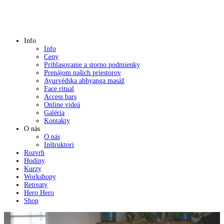
Info
Info
Ceny
Prihlasovanie a storno podmienky
Prenájom našich priestorov
Ayurvédska abhyanga masáž
Face ritual
Access bars
Online videá
Galéria
Kontakty
O nás
O nás
Inštruktori
Rozvrh
Hodiny
Kurzy
Workshopy
Retreaty
Hero Hero
Shop